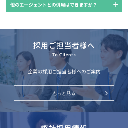
行及び管理
他のエージェントとの併用はできますか？
3) 個人情報の外部委託について
弊社は、個人情報を取り扱う業務を外部委託
は行っておりません。
4) 第三者提供の制限
採用ご担当者様へ
弊社では、弊社で取り扱う個人情報を以下の
To Clients
いずれかの場合を除き、第三者に提供いたし
ません。
企業の採用ご担当者様へのご案内
・本人の同意を得ている場合
・法令により必要と判断された場合
もっと見る
個人情報の開示・訂正・利用停止等について
個人情報の開示・訂正・利用停止等（以下、
「開示等」という）を希望される場合は、弊
弊社採用情報