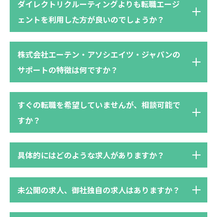
ダイレクトリクルーティングよりも転職エージ
同意を得るものとします。
ェントを利用した方が良いのでしょうか？
2) 個人情報の利用について 個人情報の利用
は、本人より同意を得た利用目的の範囲内で
行います。また、弊社で は目的外利用を行わ
株式会社エーテン・アソシエイツ・ジャパンの
ないための措置を講じます。 目的外利用の必
サポートの特徴は何ですか？
要性が生じた場合は、法令により許される場
合を除き、その利用について本人の同意を得
すぐの転職を希望していませんが、相談可能で
るものとします。弊社では、個人情報を以下
すか？
の目的で利用させていただきます。
個人情報の利用目的：
具体的にはどのような求人がありますか？
・候補者を弊社クライアントに対して推薦す
るため
未公開の求人、御社独自の求人はありますか？
・業務上の連絡、情報交換
・社内規程に定められた各種手続の受理、履