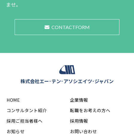
ませ。
とする安全対策を実施し、個人情報への不正
アクセス、紛失、破壊、改ざん及び漏えい等
の予防に努めます。 同時に、事故が発生した
CONTACTFORM
場合に備えて、証拠を保全しその原因が追求
できるような体制を構築するとともに、万一
事故が発生した場合でも迅速かつ適切に対処
して、事故の再発防止等、その是正のため最
大限の努力をいたします。
株式会社エー･テン･アソシエイツ･ジャパン
苦情及び相談への対応について
HOME
企業情報
弊社に対する苦情、本個人情報保護方針の関
コンサルタント紹介
転職をお考えの方へ
するご質問等がございましたら、以下に定め
るあて先に、氏名、住所、返信用メールアド
採用ご担当者様へ
採用情報
レス（メールでのお問い合わせの場合）、及
お知らせ
お問い合わせ