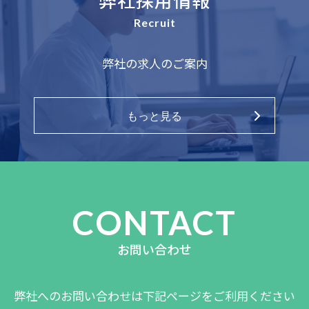
社の担当窓口までご連絡ください。ご本人で
Recruit
あることを確認した上で、遅滞なく回答いた
します。
弊社の求人のご案内
個人情報保護に関する法令・国が定める指針
その他の規範の遵守について
もっと見る
弊社は、確実な個人情報保護の実現のため、
個人情報の保護に関する法令及び国が定める
指針、その他の規範、行政機関等が定めた個
人情報保護に関する条例・規範・ガイドライ
CONTACT
ン等を遵守します。
お問い合わせ
安全対策の実施について
弊社は、個人情報の正確性及び安全性を確保
弊社へのお問い合わせは下記ページをご利用ください
するために、情報セキュリティ対策をはじめ