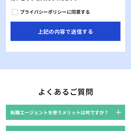
善し、個人情報の安全性及び信頼性の確 保に
プライバシーポリシーに同意する
努めます。
個人情報の取扱いについて
弊社は、職業紹介事業に関する個人情報の取
扱いについて、業務実態に応じた個人情報保
護のための管理体制を確立すると共に、社内
規程に従い適切かつ慎重に取り扱います。
1) 個人情報の取得について 個人情報を取得す
る際には、本人に対し利用目的を明確に定め
よくあるご質問
て通知又は公表し、その目的の達成に必要な
限度において適法かつ公正な手段を用いま
転職エージェントを使うメリットは何ですか？
す。 また、本人より直接書面によって個人情
報を取得する場合は、通知文を作成し本人の